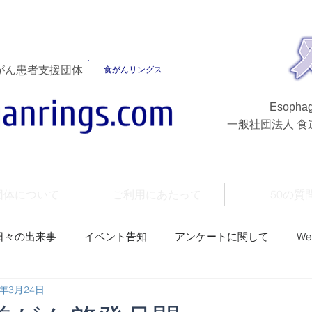
がん患者支援団体
食がんリングス
Esophag
一般社団法人 
団体について
ご利用にあたって
50の質
日々の出来事
イベント告知
アンケートに関して
W
1年3月24日