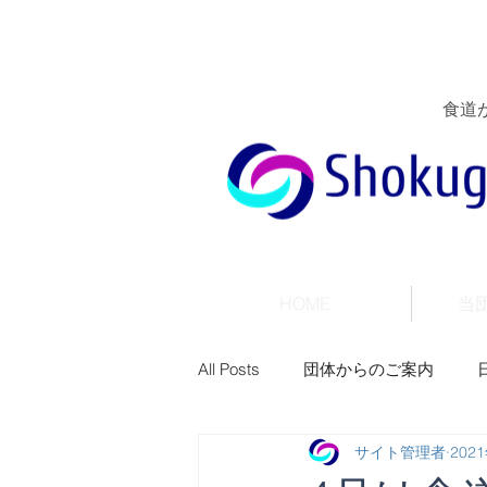
食道
HOME
当
All Posts
団体からのご案内
サイト管理者
202