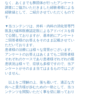
なく、あくまでも弊団体が行ったアンケート
調査にご協力いただきました経験者様による
経験値として、ご紹介させていただくもので
す。
▼当コンテンツは、外科・内科の消化管専門
医及び緩和医療認定医によるアドバイスを得
て公開しておりますが、基本的にアンケート
ご回答者様のお答えをそのまま記載させてい
ただいております。
患者様の治療には様々な背景がございます。
アンケートのお答えはあくまでもご回答者様
それぞれのケースであり患者様ぞれぞれの罹
患状況は様々で、症状も多様ですので、当ア
ンケートがそのまま当てはまるものではござ
いません。
以上をご理解の上、落ち着いて、適正な方
向へと貴方様が歩むための一助として、当コ
ンテンツを閲覧いただく事を切に願っており
ます。
聞いておきたい「50の質問」はこちらから