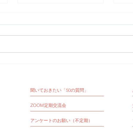
【活動報告】予定通りZOOM
【活
定期交流会を開催いたしまし
女子
た。
聞いておきたい「50の質問」
ZOOM定期交流会
アンケートのお願い（不定期）