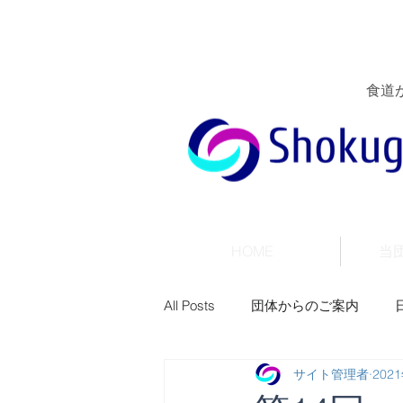
食道
HOME
当
All Posts
団体からのご案内
サイト管理者
202