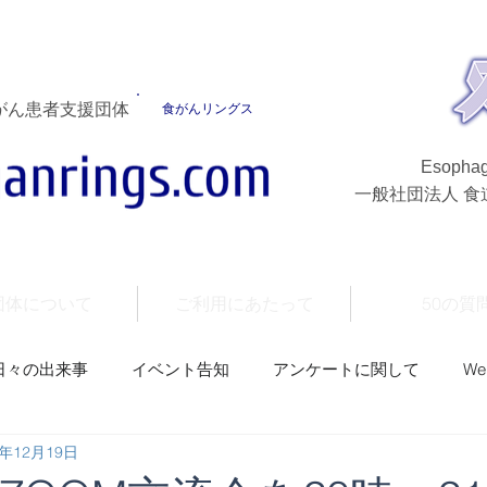
がん患者支援団体
食がんリングス
Esophag
一般社団法人 
団体について
ご利用にあたって
50の質
日々の出来事
イベント告知
アンケートに関して
W
1年12月19日