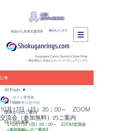
食がんリングス
食道がん患者支援団体
Esophageal Cancer Survivor’s Share Rings
一般社団法人 食道がんサバイバーズシェアリングス
記事
All Posts
サイト管理者
All Posts
2021年10月14日
10月17日（日）20：00～ ZOOM
団体からのご案内
交流会（参加無料）のご案内
日々の出来事
【10月17日（日）20：00～　ZOOM交流会
（参加無料）のご案内】