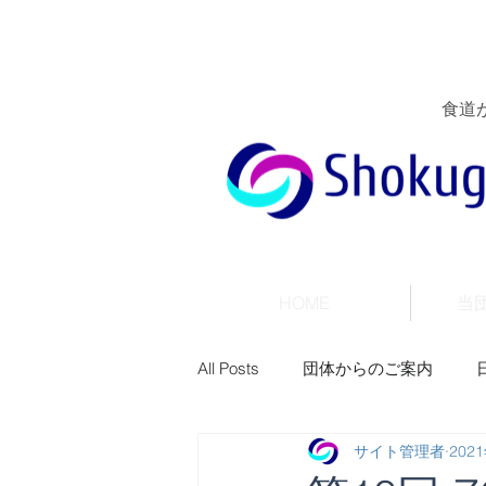
食道
HOME
当
All Posts
団体からのご案内
サイト管理者
202