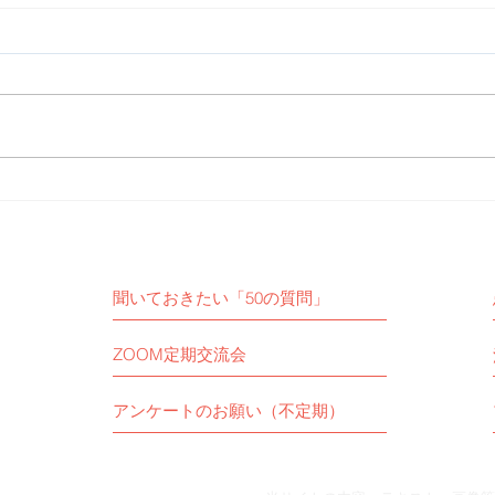
【活動報告】食道癌術後患者
【活
さん教室に参加しました。
女子
聞いておきたい「50の質問」
ZOOM定期交流会
アンケートのお願い（不定期）