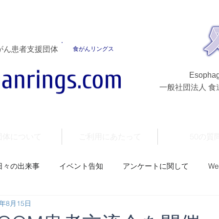
がん患者支援団体
食がんリングス
Esophag
一般社団法人 
団体について
ご利用にあたって
50の質
日々の出来事
イベント告知
アンケートに関して
W
1年8月15日