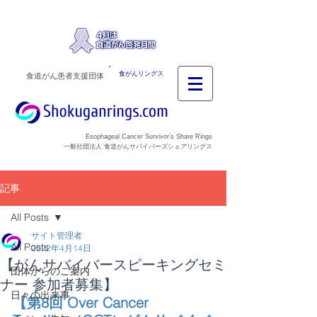
食がんリングス
食道がん患者支援団体
Esophageal Cancer Survivor’s Share Rings
一般社団法人 食道がんサバイバーズシェアリングス
記事
All Posts
サイト管理者
All Posts
2022年4月14日
【がんサバイバースピーキングセミ
団体からのご案内
ナー 参加者募集】
日々の出来事
【第8回 Over Cancer 