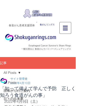
食がんリングス
食道がん患者支援団体
Esophageal Cancer Survivor’s Share Rings
一般社団法人 食道がんサバイバーズシェアリングス
記事
All Posts
サイト管理者
All Posts
2022年4月10日
「知って備えて学んで予防 正しく
団体からのご案内
知ろう食道がんの事」
日々の出来事
2022年4月9日（土）