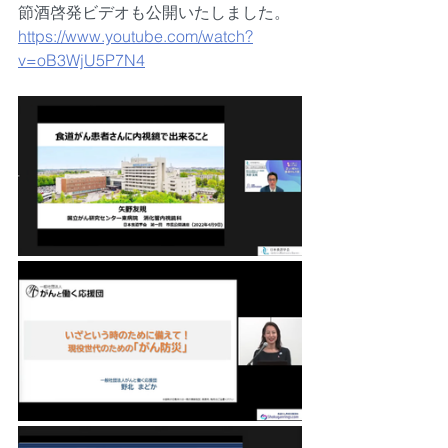
節酒啓発ビデオも公開いたしました。
https://www.youtube.com/watch?
v=oB3WjU5P7N4