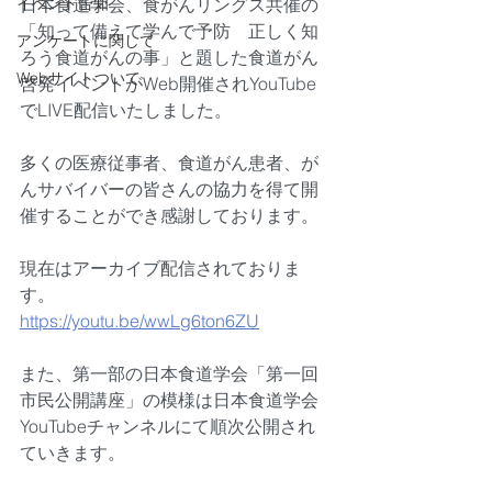
イベント告知
日本食道学会、食がんリングス共催の
「知って備えて学んで予防　正しく知
アンケートに関して
ろう食道がんの事」と題した食道がん
Webサイトついて
啓発イベントがWeb開催されYouTube
でLIVE配信いたしました。
多くの医療従事者、食道がん患者、が
んサバイバーの皆さんの協力を得て開
催することができ感謝しております。
現在はアーカイブ配信されておりま
す。
https://youtu.be/wwLg6ton6ZU
また、第一部の日本食道学会「第一回
市民公開講座」の模様は日本食道学会
YouTubeチャンネルにて順次公開され
ていきます。