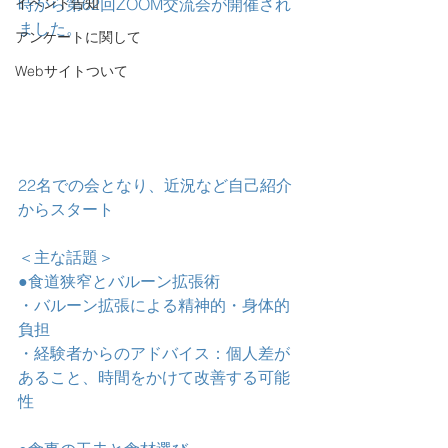
イベント告知
時から第62回ZOOM交流会が開催され
ました。
アンケートに関して
Webサイトついて
22名での会となり、近況など自己紹介
からスタート
＜主な話題＞
●食道狭窄とバルーン拡張術
・バルーン拡張による精神的・身体的
負担
・経験者からのアドバイス：個人差が
あること、時間をかけて改善する可能
性