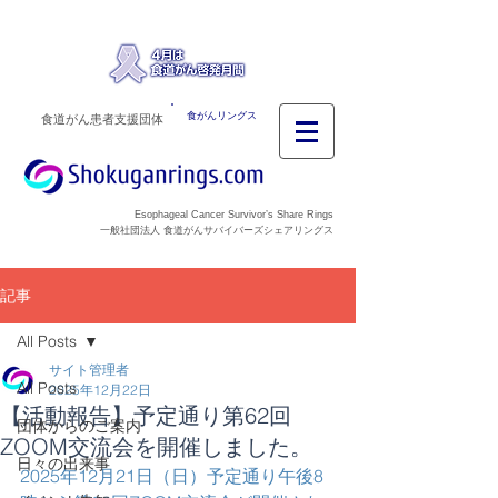
食がんリングス
食道がん患者支援団体
Esophageal Cancer Survivor’s Share Rings
一般社団法人 食道がんサバイバーズシェアリングス
記事
All Posts
サイト管理者
All Posts
2025年12月22日
【活動報告】予定通り第62回
団体からのご案内
ZOOM交流会を開催しました。
日々の出来事
2025年12月21日（日）予定通り午後8