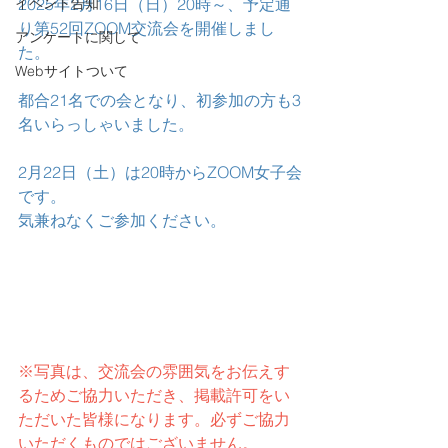
イベント告知
2025年2月16日（日）20時～、予定通
り第52回ZOOM交流会を開催しまし
アンケートに関して
た。
Webサイトついて
都合21名での会となり、初参加の方も3
名いらっしゃいました。
2月22日（土）は20時からZOOM女子会
です。
気兼ねなくご参加ください。
※写真は、交流会の雰囲気をお伝えす
るためご協力いただき、掲載許可をい
ただいた皆様になります。必ずご協力
いただくものではございません。