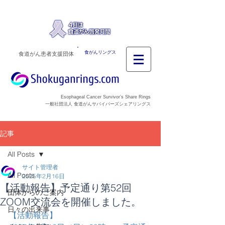
食がんリングス
食道がん患者支援団体
Esophageal Cancer Survivor’s Share Rings
一般社団法人 食道がんサバイバーズシェアリングス
記事
All Posts
サイト管理者
All Posts
2025年2月16日
【活動報告】予定通り第52回
団体からのご案内
ZOOM交流会を開催しました。
日々の出来事
【活動報告】