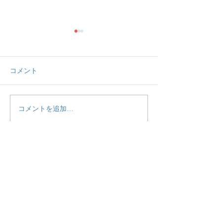
コメント
コメントを追加…
【活動報告】食道癌術後
【活動報告】予
患者さん教室に参加しま
ZOOM女子交流
した。
しました。
HOME
当団体について
ご利用するにあたって