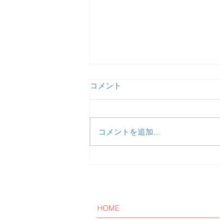
コメント
コメントを追加…
【活動報告】予定通り患者・
家族リアル交流会を開催しま
した。
HOME