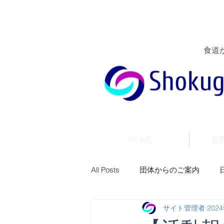
食道
HOME
当
All Posts
団体からのご案内
サイト管理者
202