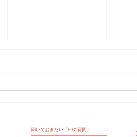
【活動報告】予定通りZOOM
【活
定期交流会を開催いたしまし
女子
た。
聞いておきたい「50の質問」