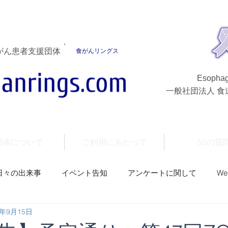
がん患者支援団体
食がんリングス
Esophag
一般社団法人 
団体について
ご利用にあたって
50の質
日々の出来事
イベント告知
アンケートに関して
W
4年9月15日