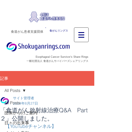
食がんリングス
食道がん患者支援団体
Esophageal Cancer Survivor’s Share Rings
一般社団法人 食道がんサバイバーズシェアリングス
記事
All Posts
サイト管理者
All Posts
2024年8月27日
「食道がん放射線治療Q&A Part
団体からのご案内
２」公開しました。
日々の出来事
【YouTubeチャンネル】