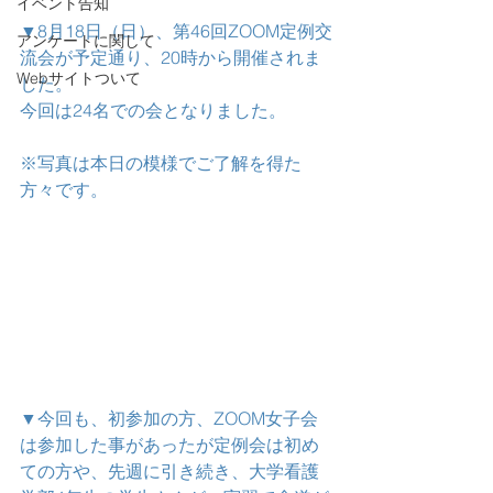
イベント告知
▼8月18日（日）、第46回ZOOM定例交
アンケートに関して
流会が予定通り、20時から開催されま
Webサイトついて
した。
今回は24名での会となりました。
※写真は本日の模様でご了解を得た
方々です。
▼今回も、初参加の方、ZOOM女子会
は参加した事があったが定例会は初め
ての方や、先週に引き続き、大学看護