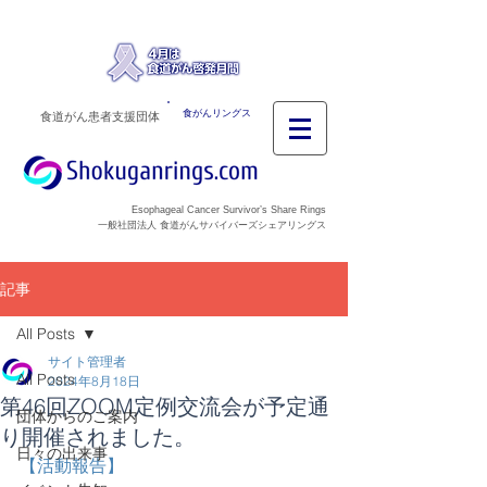
食がんリングス
食道がん患者支援団体
Esophageal Cancer Survivor’s Share Rings
一般社団法人 食道がんサバイバーズシェアリングス
記事
All Posts
サイト管理者
All Posts
2024年8月18日
第46回ZOOM定例交流会が予定通
団体からのご案内
り開催されました。
日々の出来事
【活動報告】