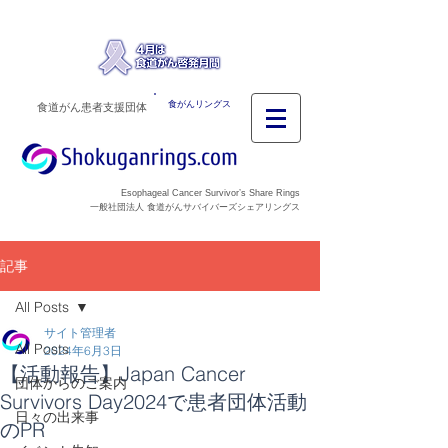
食がんリングス
食道がん患者支援団体
Esophageal Cancer Survivor’s Share Rings
一般社団法人 食道がんサバイバーズシェアリングス
記事
All Posts
サイト管理者
All Posts
2024年6月3日
【活動報告】Japan Cancer
団体からのご案内
Survivors Day2024で患者団体活動
日々の出来事
のPR