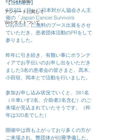
イベント告知
【活動報告】
6月2日（日）に日本対がん協会さん主
アンケートに関して
催の「Japan Cancer Survivors 
Webサイトついて
Day2024」に無料のブース出展をさせ
ていただき、患者団体活動のPRをして
参りました。
昨年に引き続き、有難い事にボランテ
ィアでお手伝いのお申し出をいただき
ました3名の患者会の皆さまと、髙木、
小田垣、岡本とで活動を行いました。
参加お申し込み状況でいくと、381名
（※車いす2名、介助者2名含む）のご
来場が見込まれていたそうです。（昨
年は320名でした）
開催中は雨も上がっており多くの方が
ご来場され、弊団体が60冊準備した、