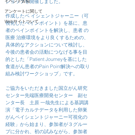
イベント告知
ショップを開催しました。
アンケートに関して
作成したペ イシェントジャーニー（可
Webサイトついて
視化したペインポイント）を基に、患
者のペインポイントを解決し、患者 の
医療 治療環境をより良くするための、
具体的なアクションについて検討し、
今後の患者会の活動につなげる事を目
的とした「Patient Journeyを基にした
食道がん患者のPain Point解決への取り
組み検討ワークショップ」です。
ご協力をいただきました国立がん研究
センター先端医療開発センター　副セ
ンター長　土原 一哉先生による基調講
演「電子カルテデータを利用した卵巣
がんペイシェントジャーニー可視化の
経験」から始まり、参加者が３グルー
プに分かれ、初の試みながら、参加者