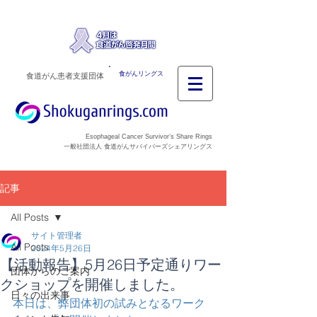
食がんリングス
食道がん患者支援団体
Esophageal Cancer Survivor’s Share Rings
一般社団法人 食道がんサバイバーズシェアリングス
記事
All Posts
サイト管理者
All Posts
2024年5月26日
【活動報告】5月26日予定通りワー
団体からのご案内
クショップを開催しました。
日々の出来事
本日は、弊団体初の試みとなるワーク