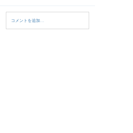
コメントを追加…
【活動報告】食道癌術後
【活動報告】予
患者さん教室に参加しま
ZOOM女子交流
した。
しました。
HOME
当団体について
ご利用するにあたって
聞いておきたい「50の質問」
ZOOM定期交流会
患者・一般の方のお問合わせ
法人様お問合せ