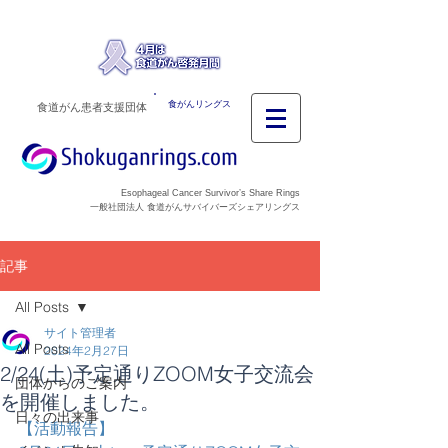
食がんリングス
食道がん患者支援団体
Esophageal Cancer Survivor’s Share Rings
一般社団法人 食道がんサバイバーズシェアリングス
記事
All Posts
サイト管理者
All Posts
2024年2月27日
2/24(土)予定通りZOOM女子交流会
団体からのご案内
を開催しました。
日々の出来事
【活動報告】