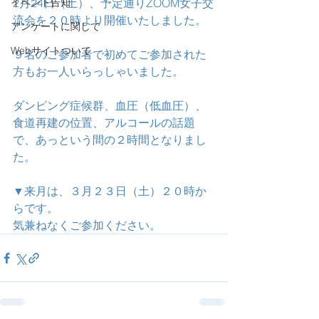
イベント告知
2月24日（土）、予定通りZOOM女子交
流会を２０時より開催いたしました。
アンケートに関して
Webサイトついて
９名のご参加者で初めてご参加された
方もお一人いらっしゃいました。
ダンピング症候群、血圧（低血圧）、
食道再建の位置、アルコールの話題
で、あっという間の２時間となりまし
た。
▼来月は、３月２３日（土）２０時か
らです。
気兼ねなくご参加ください。