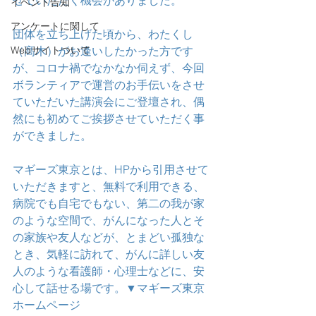
せていただく機会がありました。
イベント告知
アンケートに関して
団体を立ち上げた頃から、わたくし
Webサイトついて
（髙木）がお逢いしたかった方です
が、コロナ禍でなかなか伺えず、今回
ボランティアで運営のお手伝いをさせ
ていただいた講演会にご登壇され、偶
然にも初めてご挨拶させていただく事
ができました。
マギーズ東京とは、HPから引用させて
いただきますと、無料で利用できる、
病院でも自宅でもない、第二の我が家
のような空間で、がんになった人とそ
の家族や友人などが、とまどい孤独な
とき、気軽に訪れて、がんに詳しい友
人のような看護師・心理士などに、安
心して話せる場です。▼マギーズ東京
ホームページ　