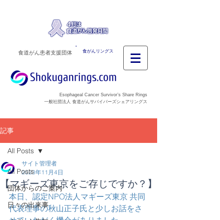
食がんリングス
食道がん患者支援団体
Esophageal Cancer Survivor’s Share Rings
一般社団法人 食道がんサバイバーズシェアリングス
記事
All Posts
サイト管理者
All Posts
2023年11月4日
【マギーズ東京をご存じですか？】
団体からのご案内
本日、認定NPO法人マギーズ東京 共同
日々の出来事
代表理事の秋山正子氏と少しお話をさ