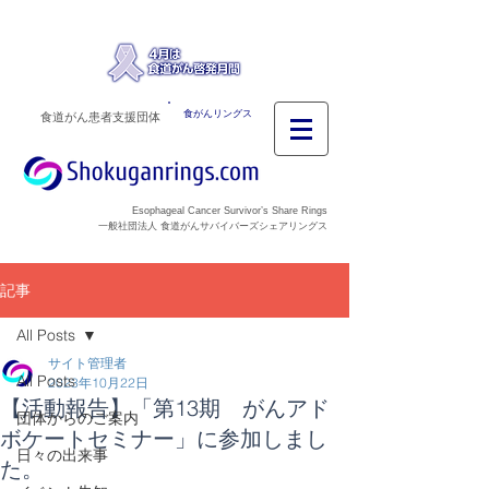
食がんリングス
食道がん患者支援団体
Esophageal Cancer Survivor’s Share Rings
一般社団法人 食道がんサバイバーズシェアリングス
記事
All Posts
サイト管理者
All Posts
2023年10月22日
【活動報告】「第13期 がんアド
団体からのご案内
ボケートセミナー」に参加しまし
日々の出来事
た。