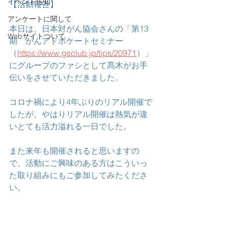
イベント告知
【活動報告】
アンケートに関して
本日は、日本対がん協会さんの「第13
Webサイトついて
期　がんアドボケートセミナー
（
https://www.gsclub.jp/tips/20971
）」
にグループのファシとして髙木がお手
伝いをさせていただきました。
コロナ禍により4年ぶりのリアル開催で
したが、やはりリアル開催は熱気が違
いとても活力溢れる一日でした。
また来年も開催されると思いますの
で、活動にご興味のある方はこういっ
た取り組みにもご参加してみたくださ
い。