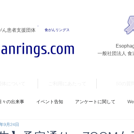
がん患者支援団体
食がんリングス
Esophag
一般社団法人 
団体について
ご利用にあたって
50の質
日々の出来事
イベント告知
アンケートに関して
W
3年9月24日