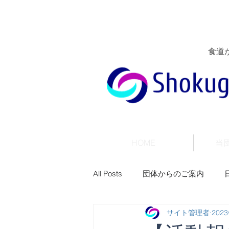
食道
HOME
当
All Posts
団体からのご案内
サイト管理者
202