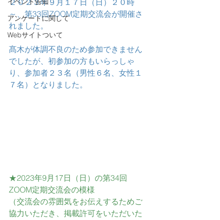
イベント告知
２０２３年９月１７日（日）２０時
～、第33回ZOOM定期交流会が開催さ
アンケートに関して
れました。
Webサイトついて
髙木が体調不良のため参加できません
でしたが、初参加の方もいらっしゃ
り、参加者２３名（男性６名、女性１
７名）となりました。
★2023年9月17日（日）の第34回
ZOOM定期交流会の模様
（交流会の雰囲気をお伝えするためご
協力いただき、掲載許可をいただいた