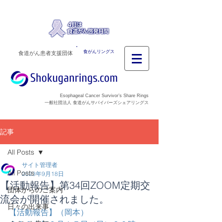
食がんリングス
食道がん患者支援団体
Esophageal Cancer Survivor’s Share Rings
一般社団法人 食道がんサバイバーズシェアリングス
記事
All Posts
サイト管理者
All Posts
2023年9月18日
【活動報告】第34回ZOOM定期交
団体からのご案内
流会が開催されました。
日々の出来事
【活動報告】（岡本）