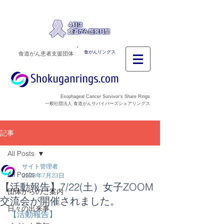
食がんリングス
食道がん患者支援団体
Esophageal Cancer Survivor’s Share Rings
一般社団法人 食道がんサバイバーズシェアリングス
記事
All Posts
サイト管理者
All Posts
2023年7月23日
【活動報告】7/22(土）女子ZOOM
団体からのご案内
交流会が開催されました。
日々の出来事
【活動報告】