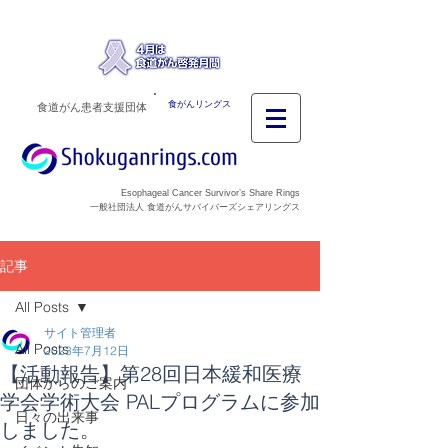
食がんリングス
食道がん患者支援団体
Esophageal Cancer Survivor’s Share Rings
一般社団法人 食道がんサバイバーズシェアリングス
記事
All Posts
サイト管理者
All Posts
2023年7月12日
【活動報告】第28回日本緩和医療
団体からのご案内
学会学術大会 PALプログラムに参加
日々の出来事
しました。