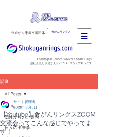
食がんリングス
食道がん患者支援団体
Esophageal Cancer Survivor’s Share Rings
一般社団法人 食道がんサバイバーズシェアリングス
記事
All Posts
サイト管理者
All Posts
2023年7月8日
【Youtube】食がんリングスZOOM
団体からのご案内
交流会ってこんな感じでやってま
日々の出来事
す！