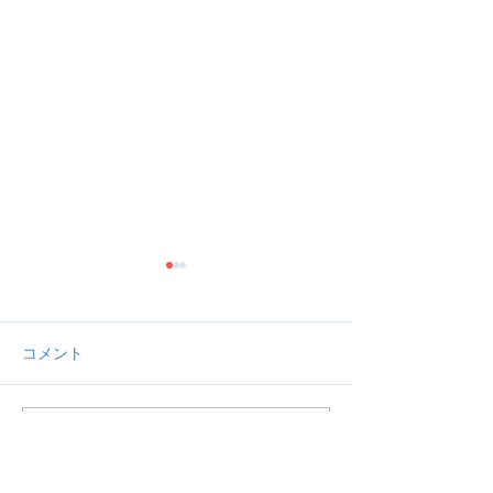
コメント
コメントを追加…
【活動報告】予定通り
【活動報告】予
ZOOM定期交流会を開催
ZOOM女子交流