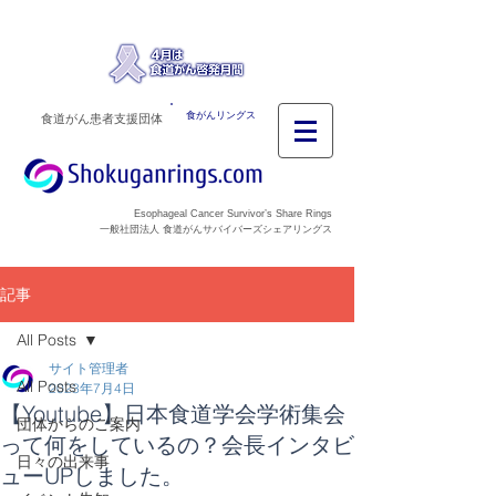
食がんリングス
食道がん患者支援団体
Esophageal Cancer Survivor’s Share Rings
一般社団法人 食道がんサバイバーズシェアリングス
記事
All Posts
サイト管理者
All Posts
2023年7月4日
【Youtube】日本食道学会学術集会
団体からのご案内
って何をしているの？会長インタビ
日々の出来事
ューUPしました。