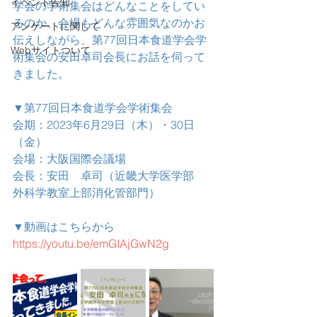
イベント告知
学会の学術集会はどんなことをしてい
るのか、会場もどんな雰囲気なのかお
アンケートに関して
伝えしながら、第77回日本食道学会学
Webサイトついて
術集会の安田卓司会長にお話を伺って
きました。
▼第77回日本食道学会学術集会
会期：2023年6月29日（木）・30日
（金）
会場：大阪国際会議場
会長：安田　卓司（近畿大学医学部　
外科学教室上部消化管部門）
▼動画はこちらから
https://youtu.be/emGIAjGwN2g