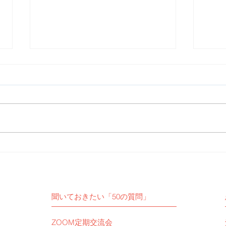
【活動報告】予定通りZOOM
【活
定期交流会を開催いたしまし
女子
た。
聞いておきたい「50の質問」
ZOOM定期交流会