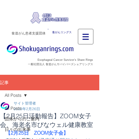
食がんリングス
食道がん患者支援団体
Esophageal Cancer Survivor’s Share Rings
一般社団法人 食道がんサバイバーズシェアリングス
記事
All Posts
サイト管理者
All Posts
2023年2月26日
【2月25日活動報告】ZOOM女子
団体からのご案内
会、海老名市びなウェル健康教室
日々の出来事
【2月25日　ZOOM女子会】