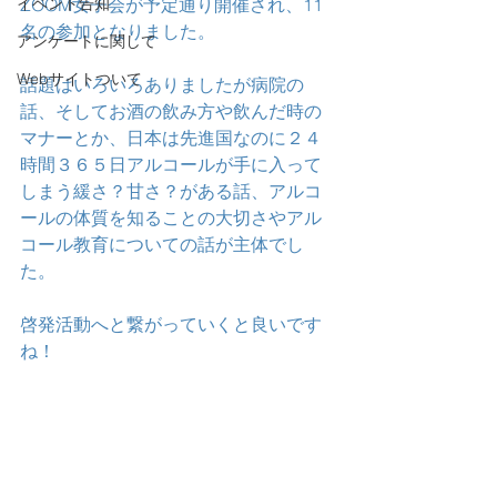
イベント告知
ZOOM女子会が予定通り開催され、11
名の参加となりました。
アンケートに関して
Webサイトついて
話題はいろいろありましたが病院の
話、そしてお酒の飲み方や飲んだ時の
マナーとか、日本は先進国なのに２４
時間３６５日アルコールが手に入って
しまう緩さ？甘さ？がある話、アルコ
ールの体質を知ることの大切さやアル
コール教育についての話が主体でし
た。
啓発活動へと繋がっていくと良いです
ね！