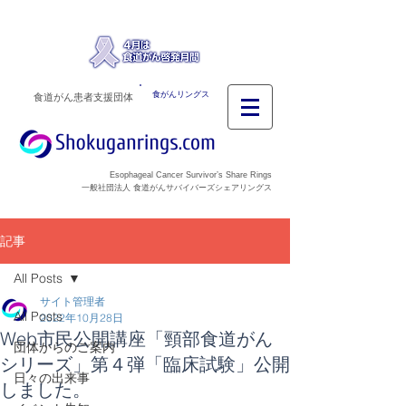
食がんリングス
食道がん患者支援団体
Esophageal Cancer Survivor’s Share Rings
一般社団法人 食道がんサバイバーズシェアリングス
記事
All Posts
サイト管理者
All Posts
2022年10月28日
Web市民公開講座「頸部食道がん
団体からのご案内
シリーズ」第４弾「臨床試験」公開
日々の出来事
しました。