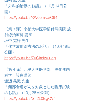
山崎 誠 先生
「外科的治療のお話」（10月14日公
開）
https://youtu.be/XW0omkcrO94
【第３弾】京都大学医学部付属病院 放
射線治療科 講師
坂中 克行 先生
「化学放射線療法のお話」（10月19日
公開）
https://youtu.be/ZuGImlw2ucg
【第４弾】北里大学医学部　消化器内
科学　診療講師
渡辺 晃識 先生
「頚部食道がんを対象とした臨床試験
のお話」（10月28日公開）
https://youtu.be/Glr2L0BgOV4