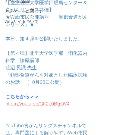
イベント告知
【慶應義塾大学医学部腫瘍センター＆
食がんリングス共催】
アンケートに関して
★Web市民公開講座　「頸部食道がん
Webサイトついて
シリーズ」★
本日、第４弾を公開いたしました。
【第４弾】北里大学医学部　消化器内
科学　診療講師
渡辺 晃識 先生
「頚部食道がんを対象とした臨床試験
のお話」（10月28日公開）
こちらから＞＞
https://youtu.be/Glr2L0BgOV4
YouTube食がんリングスチャンネルで
は、専門医による解りやすいWeb市民