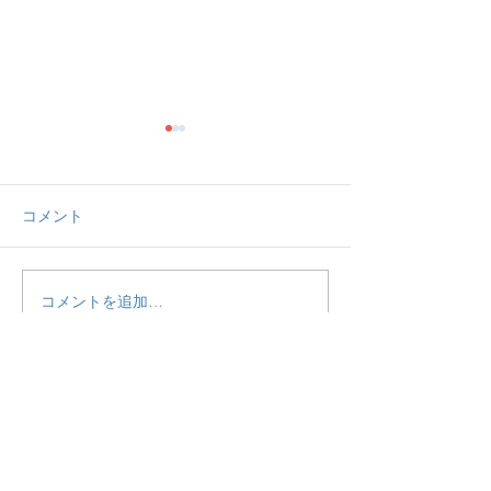
コメント
コメントを追加…
【活動報告】予定通り
【活動報告】予
ZOOM定期交流会を開催
ZOOM女子交流
いたしました。
しました。
HOME
当団体について