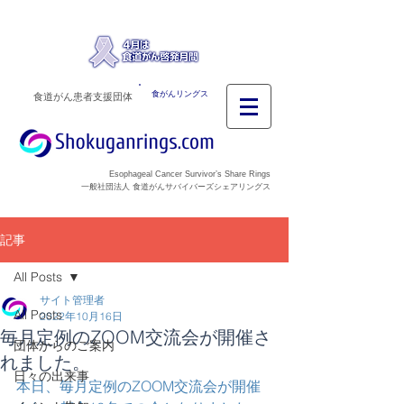
食がんリングス
食道がん患者支援団体
Esophageal Cancer Survivor’s Share Rings
一般社団法人 食道がんサバイバーズシェアリングス
記事
All Posts
サイト管理者
All Posts
2022年10月16日
毎月定例のZOOM交流会が開催さ
団体からのご案内
れました。
日々の出来事
本日、毎月定例のZOOM交流会が開催