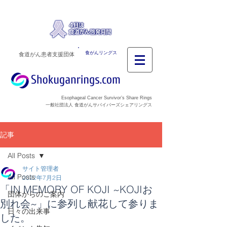
食がんリングス
食道がん患者支援団体
Esophageal Cancer Survivor’s Share Rings
一般社団法人 食道がんサバイバーズシェアリングス
記事
All Posts
サイト管理者
All Posts
2022年7月2日
「IN MEMORY OF KOJI ~KOJIお
団体からのご案内
別れ会~」に参列し献花して参りま
日々の出来事
した。