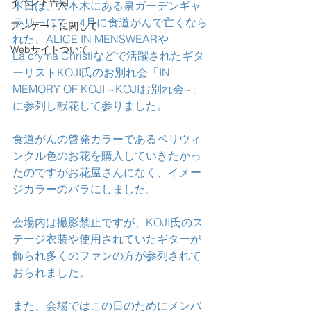
イベント告知
本日は、六本木にある泉ガーデンギャ
ラリーにて、4月に食道がんで亡くなら
アンケートに関して
れた、ALICE IN MENSWEARや
Webサイトついて
La’cryma Christiなどで活躍されたギタ
ーリストKOJI氏のお別れ会「IN 
MEMORY OF KOJI ~KOJIお別れ会~」
に参列し献花して参りました。
食道がんの啓発カラーであるペリウィ
ンクル色のお花を購入していきたかっ
たのですがお花屋さんになく、イメー
ジカラーのバラにしました。
会場内は撮影禁止ですが、KOJI氏のス
テージ衣装や使用されていたギターが
飾られ多くのファンの方が参列されて
おられました。
また、会場ではこの日のためにメンバ