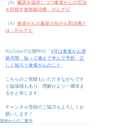
（3）
臓器を温存しつつ食道がんの完治
を目指す放射線治療：がんナビ
（4）
食道がんの最新の抗がん剤治療と
は：がんナビ
YouTubeで公開中の「
4月は食道がん啓
発月間　知って備えて学んで予防　正
しく知ろう食道がんのこと
」
こちらのご視聴もいただきながらです
と臨場感もあり、理解がより一層深ま
るかと存じます。
チャンネル登録のご協力もよろしくお
願いします！
団体からのご案内