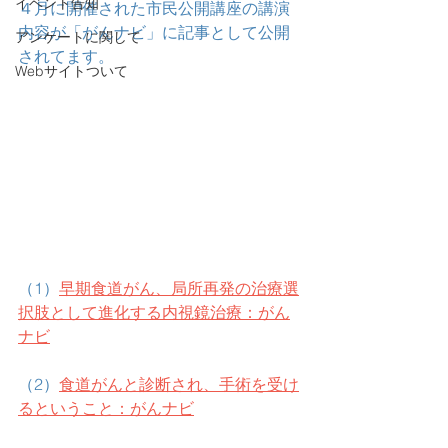
イベント告知
４月に開催された市民公開講座の講演
内容が「がんナビ」に記事として公開
アンケートに関して
されてます。
Webサイトついて
（1）
早期食道がん、局所再発の治療選
択肢として進化する内視鏡治療：がん
ナビ
（2）
食道がんと診断され、手術を受け
るということ：がんナビ