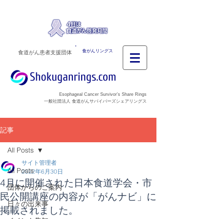
食がんリングス
食道がん患者支援団体
Esophageal Cancer Survivor’s Share Rings
一般社団法人 食道がんサバイバーズシェアリングス
記事
All Posts
サイト管理者
All Posts
2022年6月30日
4月に開催された日本食道学会・市
団体からのご案内
民公開講座の内容が「がんナビ」に
日々の出来事
掲載されました。