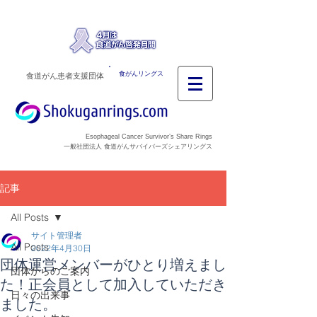
食がんリングス
食道がん患者支援団体
Esophageal Cancer Survivor’s Share Rings
一般社団法人 食道がんサバイバーズシェアリングス
記事
All Posts
サイト管理者
All Posts
2022年4月30日
団体運営メンバーがひとり増えまし
団体からのご案内
た！正会員として加入していただき
日々の出来事
ました。