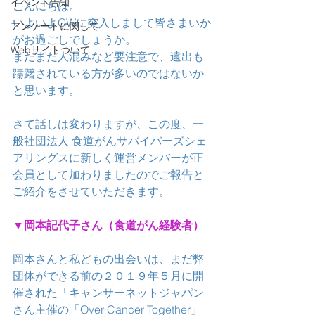
イベント告知
こんにちは。
いよいよGWに突入しまして皆さまいか
アンケートに関して
がお過ごしでしょうか。
Webサイトついて
まだまだ人混みなど要注意で、遠出も
躊躇されている方が多いのではないか
と思います。
さて話しは変わりますが、この度、一
般社団法人 食道がんサバイバーズシェ
アリングスに新しく運営メンバーが正
会員として加わりましたのでご報告と
ご紹介をさせていただきます。
▼岡本記代子さん（食道がん経験者）
岡本さんと私どもの出会いは、まだ弊
団体ができる前の２０１９年５月に開
催された「キャンサーネットジャパン
さん主催の「Over Cancer Together」