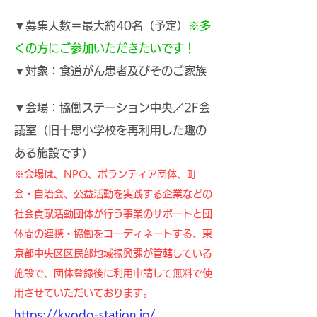
▼募集人数＝最大約40名（予定）
※多
くの方にご参加いただきたいです！
▼対象
：食道がん患者及びそのご家族
▼会場：協働ステーション中央／2F会
議室（旧十思小学校を再利用した趣の
ある施設です）
※会場は、NPO、ボランティア団体、町
会・自治会、公益活動を実践する企業などの
社会貢献活動団体が行う事業のサポートと団
体間の連携・協働をコーディネートする、東
京都中央区区民部地域振興課が管轄している
施設で、団体登録後に利用申請して無料で使
用させていただいております。
https://kyodo-station.jp/