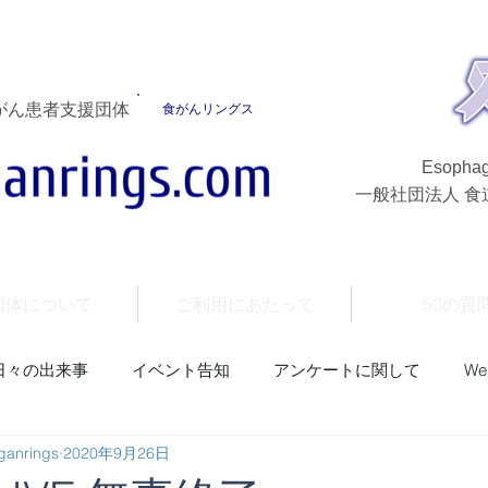
がん患者支援団体
食がんリングス
Esophag
一般社団法人 
団体について
ご利用にあたって
50の質
日々の出来事
イベント告知
アンケートに関して
W
nrings
2020年9月26日