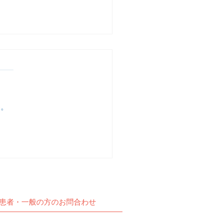
い。
動報告】予定通りZOOM
交流会を開催しました。
患者・一般の方のお問合わせ