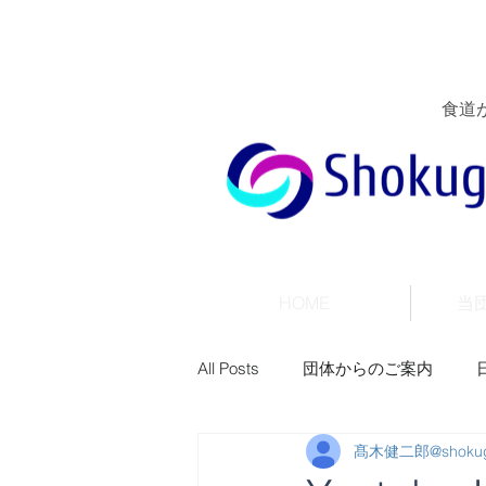
食道
HOME
当
All Posts
団体からのご案内
髙木健二郎@shokuga