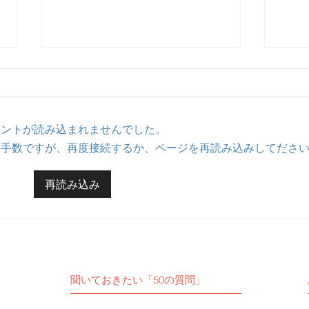
メントが読み込まれませんでした。
お手数ですが、再度接続するか、ページを再読み込みしてださ
【活動報告】食道癌術後患者
【活
再読み込み
さん教室に参加しました。
女子
聞いておきたい「50の質問」