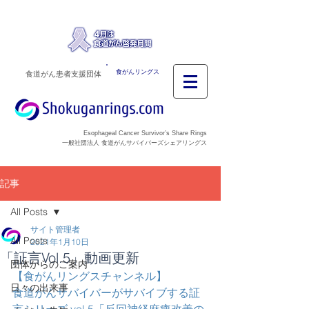
食がんリングス
食道がん患者支援団体
Esophageal Cancer Survivor’s Share Rings
一般社団法人 食道がんサバイバーズシェアリングス
記事
All Posts
サイト管理者
All Posts
2021年1月10日
「証言Vol.5」動画更新
団体からのご案内
【食がんリングスチャンネル】
日々の出来事
食道がんサバイバーがサバイブする証