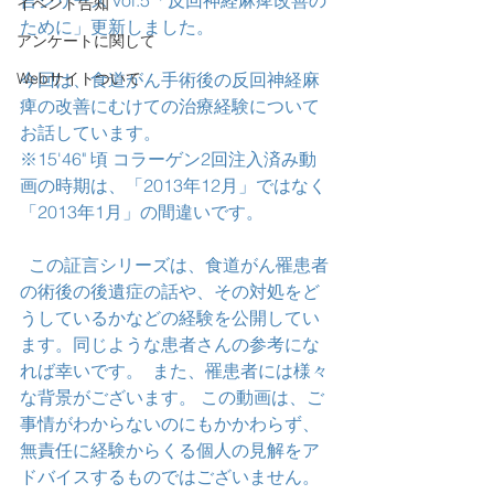
言シリーズ vol.5「反回神経麻痺改善の
イベント告知
ために」更新しました。
アンケートに関して
Webサイトついて
今回は、食道がん手術後の反回神経麻
痺の改善にむけての治療経験について
お話しています。
※15'46" 頃 コラーゲン2回注入済み動
画の時期は、「2013年12月」ではなく
「2013年1月」の間違いです。
  この証言シリーズは、食道がん罹患者
の術後の後遺症の話や、その対処をど
うしているかなどの経験を公開してい
ます。同じような患者さんの参考にな
れば幸いです。  また、罹患者には様々
な背景がございます。 この動画は、ご
事情がわからないのにもかかわらず、
無責任に経験からくる個人の見解をア
ドバイスするものではございません。