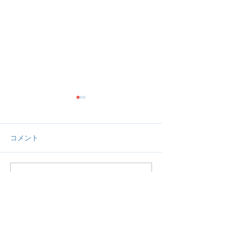
コメント
コメントを追加…
【活動報告】予定通り
【活動報告】予
ZOOM定期交流会を開催
ZOOM女子交流
いたしました。
しました。