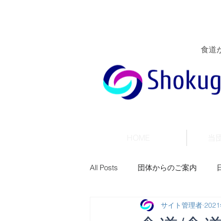
食道
HOME
当
All Posts
団体からのご案内
サイト管理者
202