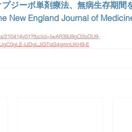
オプジーボ単剤療法、無病生存期間
ew England Journal of Medic
news/210414y01?fbclid=IwAR39J8gO2pDU9-
FJgC0gLE-IJDgLJiGTqG4gmnUKH9-E