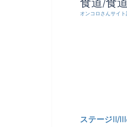
食道/食
オンコロさんサイト
ステージII