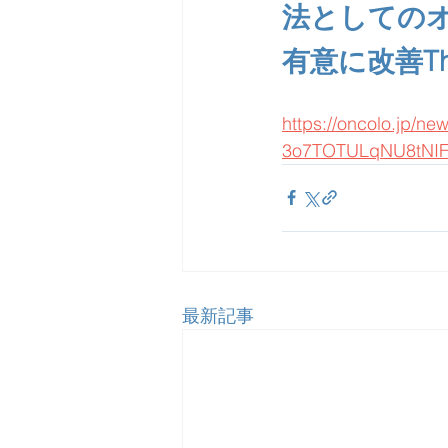
法としての
有意に改善The N
https://oncolo.jp/
3o7TOTULqNU8tNI
最新記事