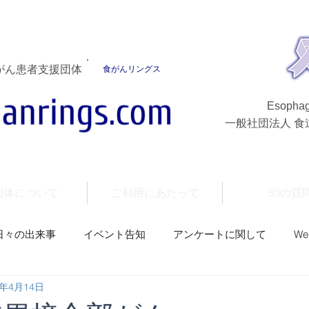
がん患者支援団体
食がんリングス
Esophag
一般社団法人 
団体について
ご利用にあたって
50の質
日々の出来事
イベント告知
アンケートに関して
W
1年4月14日