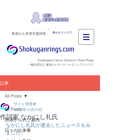
食がんリングス
食道がん患者支援団体
Esophageal Cancer Survivor’s Share Rings
一般社団法人 食道がんサバイバーズシェアリングス
記事
All Posts
サイト管理者
All Posts
2020年12月25日
作詞家 なかにし礼氏
団体からのご案内
なかにし礼氏が逝去したニュースをみ
日々の出来事
ました。