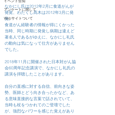
イベント告知
なかにし氏は2012年2月に食道がんが
アンケートに関して
発覚、わたくし髙木は2012年3月に発
Webサイトついて
覚。
食道がん経験者の情報が得にくかった
当時、同じ時期に発覚し病期は違えど
著名人であるがゆえに、なかにし礼氏
の動向は気になって仕方がありません
でした。
2018年11月に開催された日本対がん協
会60周年記念講演で、なかにし礼氏の
講演を拝聴したことがあります。
自分の直感に対する自信、前向きな姿
勢、医師とどう向き合ったかなど、あ
る意味直接的な言葉で話されていて、
当時も杖をつかれてのご登壇でした
が、強烈なパワーを感じた覚えがあり